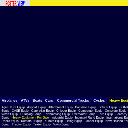
Airplanes
ATVs
Boats
Cars
Commercial Trucks
Cycles
Heavy Equ
Agriculture Equip
Asphalt Equip
Attachment Equip
Backhoe Equip
Bobcat Equip
BOMA
Equip
CASE Equip
Caterpillar Equip
Chipper Equip
Compactor Equip
Concrete Equip
Witch Equip
Dumping Equip
Earthmoving Equip
Excavator Equip
Ford Equip
Forestry
Equip
Heavy Equipment For Sale
Industrial Equip
Ingersoll Rand Equip
International Eq
Deere Equip
Komatsu Equip
Kubota Equip
Lifting Equip
Loader Equip
New Holland Eq
Equip
Tractor Equip
Trailer Equip
Volvo Equip