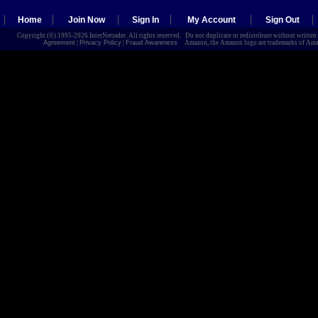
Home
Join Now
Sign In
My Account
Sign Out
Copyright (©) 1995-2026 InterNetrader. All rights reserved. Do not duplicate or redistribute without writte
Agreement
|
Privacy Policy
|
Fraud Awareness
Amazon, the Amazon logo are trademarks of Amazon.